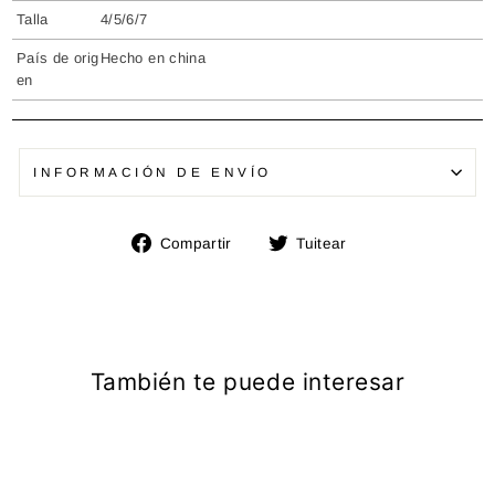
Talla
4/5/6/7
País de orig
Hecho en china
en
INFORMACIÓN DE ENVÍO
Compartir
Tuitear
Compartir
Tuitear
en
en
Facebook
Twitter
También te puede interesar